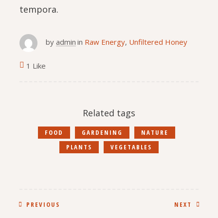
tempora.
by
admin
in
Raw Energy
,
Unfiltered Honey
1 Like
Related tags
FOOD
GARDENING
NATURE
PLANTS
VEGETABLES
PREVIOUS
NEXT